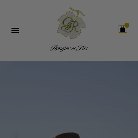
0
Rongier et Fils