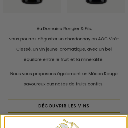
Au Domaine Rongier & Fils,
vous pourrez déguster un chardonnay en AOC Viré-
Clessé, un vin jeune, aromatique, avec un bel
équilibre entre le fruit et la minéralité.
Nous vous proposons également un Mâcon Rouge
savoureux aux notes de fruits confits.
DÉCOUVRIR LES VINS
LA BOUTIQUE